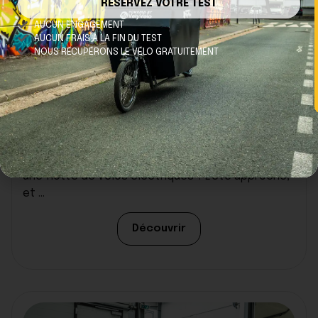
RESERVEZ VOTRE TEST
AUCUN ENGAGEMENT
AUCUN FRAIS À LA FIN DU TEST
NOUS RÉCUPÉRONS LE VÉLO GRATUITEMENT
Vélo
03/03/2026
Professionnels du tourisme, pourquoi
opter pour une flotte de vélos
électriques ?
Professionnels du tourisme, pourquoi opter pour
une flotte de vélos électriques ? L’été approche,
et ...
Découvrir