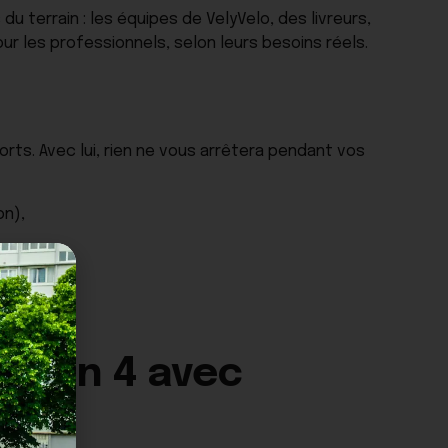
du terrain : les équipes de VelyVelo, des livreurs,
ur les professionnels, selon leurs besoins réels.
rts. Avec lui, rien ne vous arrêtera pendant vos
on),
Be Gen 4 avec