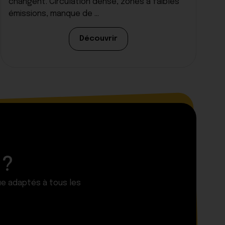
changent. Circulation dense, zones à faibles
émissions, manque de ...
Découvrir
 ?
ue adaptés à tous les