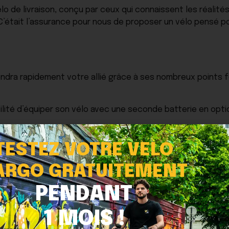
lo de livraison, conçu par ceux qui connaissent les réalités 
C’était l’assurance pour nous de proposer un vélo pensé po
dra rapidement votre allié grâce à ses nombreux points fo
ilité d’équiper son vélo avec une seconde batterie en opti
ne prise USB,
TESTEZ VOTRE VELO
orter des caissons et adaptée pour tirer des remorques,
révolutionner la logistique urbaine.
ARGO GRATUITEMENT
tion tout inclus du Q’
PENDANT
1 MOIS !