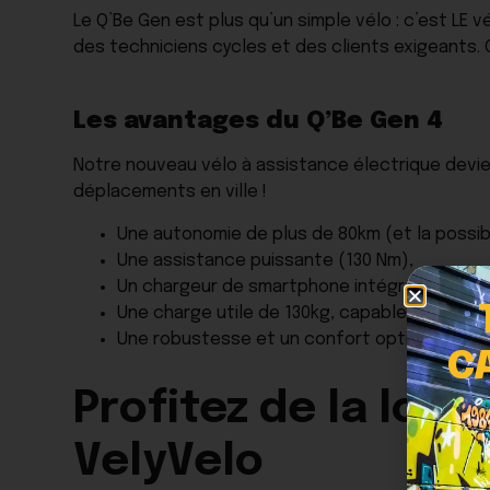
Le Q’Be Gen est plus qu’un simple vélo : c’est LE vé
des techniciens cycles et des clients exigeants. 
Les avantages du Q’Be Gen 4
Notre nouveau vélo à assistance électrique devien
déplacements en ville !
Une autonomie de plus de 80km (et la possib
Une assistance puissante (130 Nm),
Un chargeur de smartphone intégré grâce à u
Une charge utile de 130kg, capable de supp
Une robustesse et un confort optimisés pour 
C
Profitez de la loca
VelyVelo